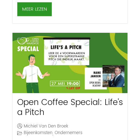
MEER LEZEN
Open Coffee Special: Life’s
a Pitch
Michiel Van Den Broek
Bijeenkomsten
Ondernemers
,