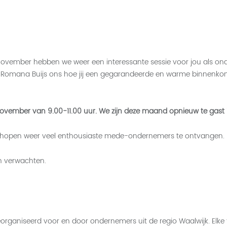
 november hebben we weer een interessante sessie voor jou als on
lt Romana Buijs ons hoe jij een gegarandeerde en warme binnenko
vember van 9.00-11.00 uur. We zijn deze maand opnieuw te gast i
en we hopen weer veel enthousiaste mede-ondernemers te ontvangen.
n verwachten.
eorganiseerd voor en door ondernemers uit de regio Waalwijk. 