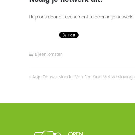
Help ons door dit evenement te delen in je netwerk.
Bijeenkomsten
Anja Douws, Moeder Van Een Kind Met Verslaving
Bericht
navigatie